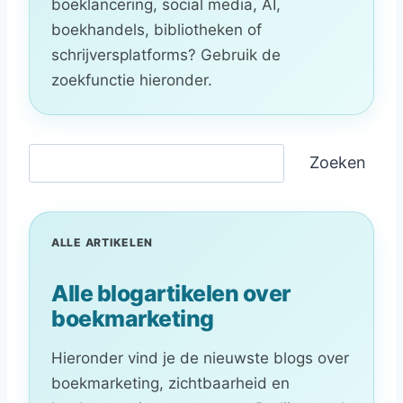
boeklancering, social media, AI,
boekhandels, bibliotheken of
schrijversplatforms? Gebruik de
zoekfunctie hieronder.
Z
Zoeken
o
e
k
ALLE ARTIKELEN
e
n
Alle blogartikelen over
boekmarketing
Hieronder vind je de nieuwste blogs over
boekmarketing, zichtbaarheid en