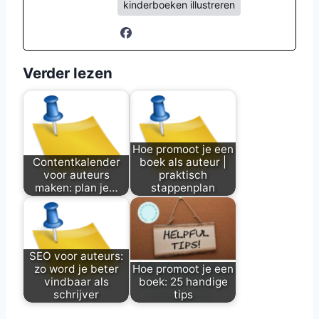
kinderboeken illustreren
Verder lezen
Hoe promoot je een
Contentkalender
boek als auteur |
voor auteurs
praktisch
maken: plan je…
stappenplan
Boekmarketing
Magische
zonder gedoe
Marketing /
Contentkalender
Boekmarketing /
SEO voor auteurs:
voor auteurs
Hoe promoot je
zo word je beter
Hoe promoot je een
maken: zo plan
een boek?…
vindbaar als
boek: 25 handige
schrijver
tips
je…
Magische
Wil je je boek