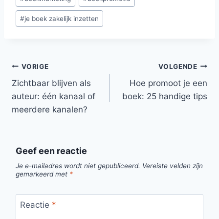
marketingstress?
Boekmarketing /
tags:
Ontdek 25
Zichtbaar zonder
#
je boek zakelijk inzetten
praktische…
social media
Boekmarketing…
Bericht
VORIGE
VOLGENDE
navigatie
Zichtbaar blijven als
Hoe promoot je een
auteur: één kanaal of
boek: 25 handige tips
meerdere kanalen?
Geef een reactie
Je e-mailadres wordt niet gepubliceerd.
Vereiste velden zijn
gemarkeerd met
*
Reactie
*