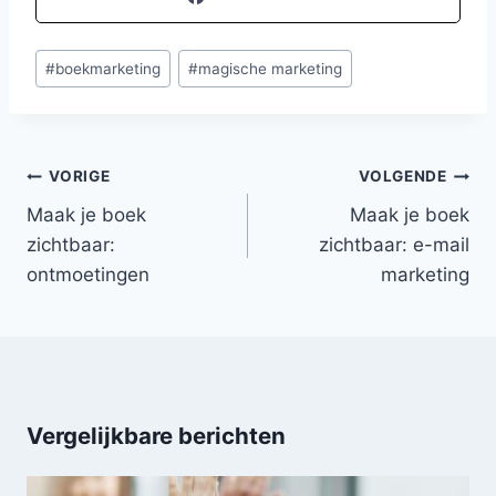
Bericht
#
boekmarketing
#
magische marketing
tags:
Bericht
VORIGE
VOLGENDE
navigatie
Maak je boek
Maak je boek
zichtbaar:
zichtbaar: e-mail
ontmoetingen
marketing
Vergelijkbare berichten