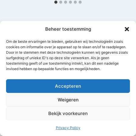
Beheer toestemming
Om de beste ervaringen te bieden, gebruiken wij technologieën zoals
Geef een reactie
cookies om informatie over je apparaat op te slaan en/of te raadplegen.
Door in te stemmen met deze technologieën kunnen wij gegevens zoals
Je e-mailadres wordt niet gepubliceerd.
Vereiste velden zijn
surfgedrag of unieke ID's op deze site verwerken. Als je geen
gemarkeerd met
*
toestemming geeft of uw toestemming intrekt, kan dit een nadelige
invloed hebben op bepaalde functies en mogelijkheden.
Reactie
*
Accepteren
Weigeren
Bekijk voorkeuren
Privacy Policy