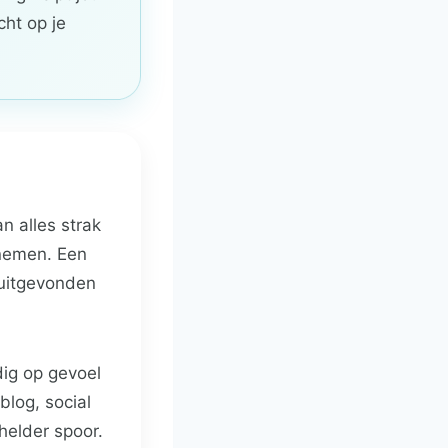
cht op je
n alles strak
 nemen. Een
 uitgevonden
dig op gevoel
log, social
helder spoor.