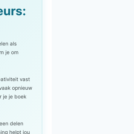
eurs:
len als
om je om
tiviteit vast
r vaak opnieuw
 je je boek
leen delen
ing helpt jou