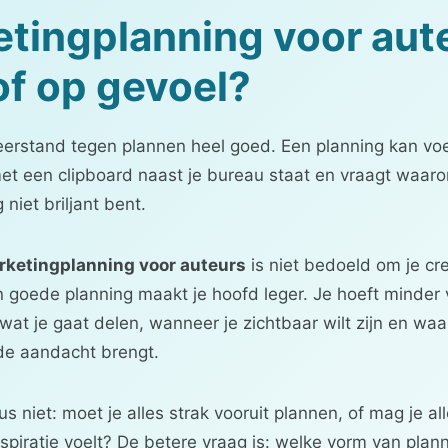
tingplanning voor aut
of op gevoel?
eerstand tegen plannen heel goed. Een planning kan voe
et een clipboard naast je bureau staat en vraagt waar
niet briljant bent.
rketingplanning voor auteurs
is niet bedoeld om je crea
n goede planning maakt je hoofd leger. Je hoeft minde
at je gaat delen, wanneer je zichtbaar wilt zijn en waar
 de aandacht brengt.
us niet: moet je alles strak vooruit plannen, of mag je al
spiratie voelt? De betere vraag is: welke vorm van plann