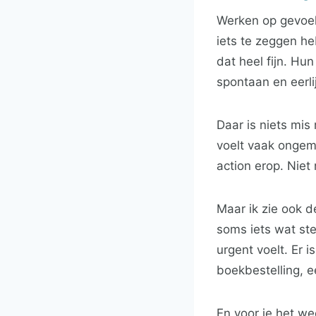
Werken op gevoel 
iets te zeggen h
dat heel fijn. Hu
spontaan en eerli
Daar is niets mis
voelt vaak ongema
action erop. Niet 
Maar ik zie ook d
soms iets wat ste
urgent voelt. Er 
boekbestelling, e
En voor je het we