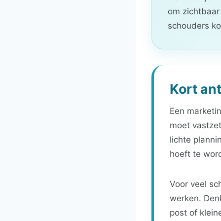
om zichtbaar 
schouders ko
Kort an
Een marketin
moet vastzet
lichte plann
hoeft te wor
Voor veel sc
werken. Denk
post of klei