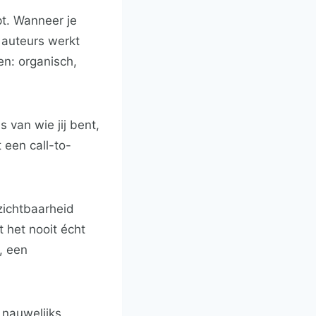
pt. Wanneer je
 auteurs werkt
en: organisch,
 van wie jij bent,
 een call-to-
zichtbaarheid
 het nooit écht
, een
 nauwelijks