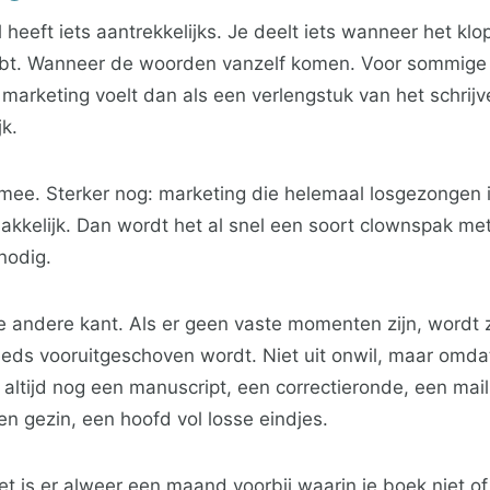
heeft iets aantrekkelijks. Je deelt iets wanneer het klo
ebt. Wanneer de woorden vanzelf komen. Voor sommige
n marketing voelt dan als een verlengstuk van het schrijv
jk.
 mee. Sterker nog: marketing die helemaal losgezongen is
kkelijk. Dan wordt het al snel een soort clownspak met
nodig.
e andere kant. Als er geen vaste momenten zijn, wordt 
eds vooruitgeschoven wordt. Niet uit onwil, maar omdat
is altijd nog een manuscript, een correctieronde, een mail
en gezin, een hoofd vol losse eindjes.
et is er alweer een maand voorbij waarin je boek niet of