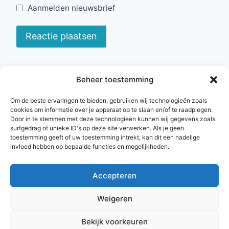
Aanmelden nieuwsbrief
Beheer toestemming
algemene voorwaarden
privacybeleid
Om de beste ervaringen te bieden, gebruiken wij technologieën zoals
cookies om informatie over je apparaat op te slaan en/of te raadplegen.
Door in te stemmen met deze technologieën kunnen wij gegevens zoals
surfgedrag of unieke ID's op deze site verwerken. Als je geen
toestemming geeft of uw toestemming intrekt, kan dit een nadelige
invloed hebben op bepaalde functies en mogelijkheden.
Accepteren
© 2026 Magische marketing voor auteurs
Weigeren
onderdeel van Droomvallei Uitgeverij KvK
50470957 – BTW nummer NL001681793B10 –
Bekijk voorkeuren
Pa Konijnenberg 98 4825 BE Breda