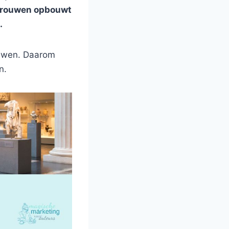
ertrouwen opbouwt
.
bouwen. Daarom
n.