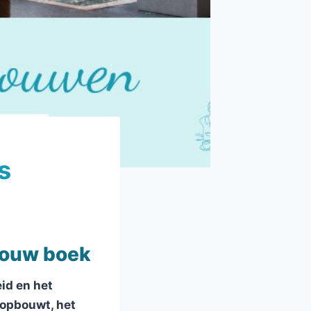
s
 jouw boek
id en het
 opbouwt, het