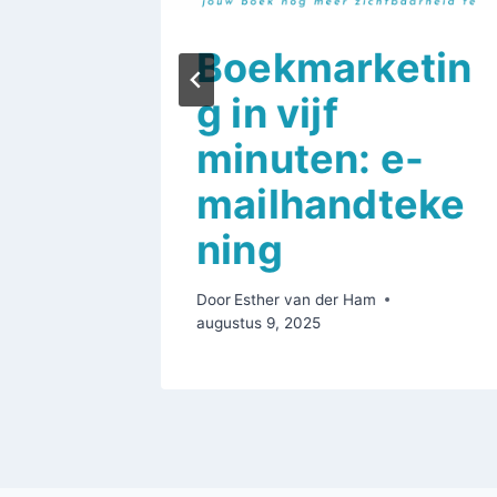
Boekmarketin
kaar
g in vijf
jouw
minuten: e-
tin
mailhandteke
ning
Door
Esther van der Ham
augustus 9, 2025