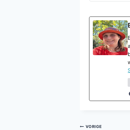
S
Bericht
VORIGE