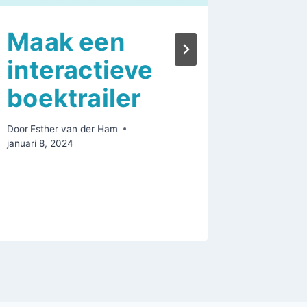
Maak een
Boe
interactieve
gstr
boektrailer
jou
mer
Door
Esther van der Ham
januari 8, 2024
Door
Esthe
april 22, 2