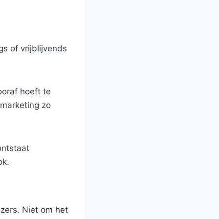
s of vrijblijvends
ooraf hoeft te
t marketing zo
ontstaat
ok.
ezers. Niet om het